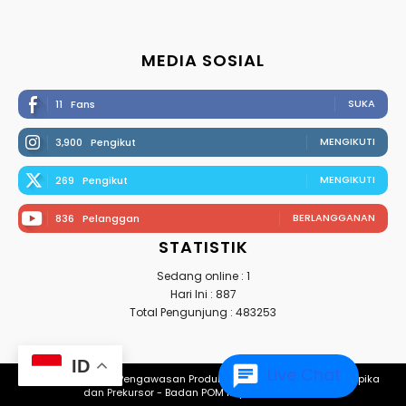
MEDIA SOSIAL
SUKA
11
Fans
MENGIKUTI
3,900
Pengikut
MENGIKUTI
269
Pengikut
BERLANGGANAN
836
Pelanggan
STATISTIK
Sedang online : 1
Hari Ini : 887
Total Pengunjung : 483253
ID
Live Chat
© 2022 Direktorat Pengawasan Produksi Obat, Narkotika, Psikotropika
dan Prekursor - Badan POM Republik Indonesia