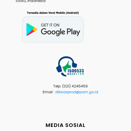
10560, Indonesia
Telp :(021) 4245459
Email :
ditwasprod@pom.go.id
MEDIA SOSIAL