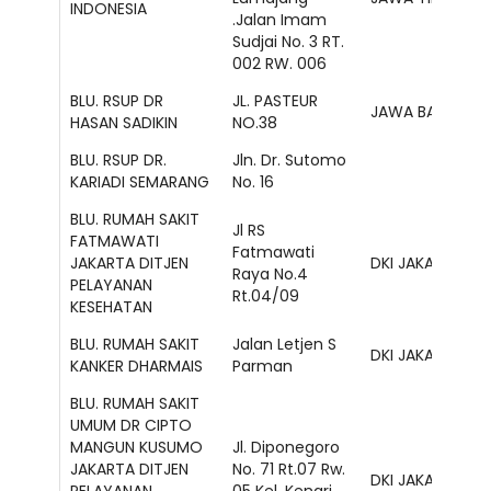
INDONESIA
.Jalan Imam
Sudjai No. 3 RT.
002 RW. 006
BLU. RSUP DR
JL. PASTEUR
JAWA BARAT
HASAN SADIKIN
NO.38
BLU. RSUP DR.
Jln. Dr. Sutomo
KARIADI SEMARANG
No. 16
BLU. RUMAH SAKIT
Jl RS
FATMAWATI
Fatmawati
JAKARTA DITJEN
DKI JAKARTA
Raya No.4
PELAYANAN
Rt.04/09
KESEHATAN
BLU. RUMAH SAKIT
Jalan Letjen S
DKI JAKARTA
KANKER DHARMAIS
Parman
BLU. RUMAH SAKIT
UMUM DR CIPTO
MANGUN KUSUMO
Jl. Diponegoro
JAKARTA DITJEN
No. 71 Rt.07 Rw.
DKI JAKARTA
PELAYANAN
05 Kel. Kenari