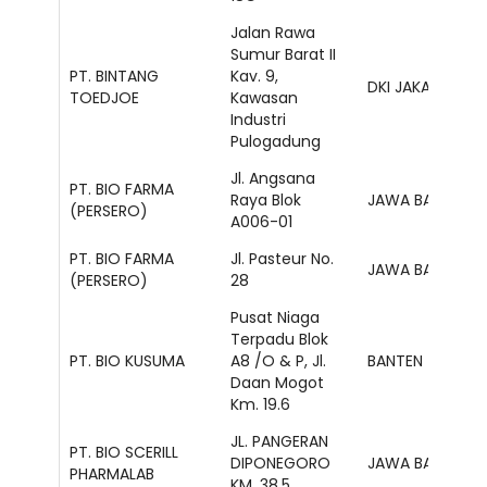
Jalan Rawa
Sumur Barat II
PT. BINTANG
Kav. 9,
DKI JAKARTA
TOEDJOE
Kawasan
Industri
Pulogadung
Jl. Angsana
PT. BIO FARMA
Raya Blok
JAWA BARAT
(PERSERO)
A006-01
PT. BIO FARMA
Jl. Pasteur No.
JAWA BARAT
(PERSERO)
28
Pusat Niaga
Terpadu Blok
PT. BIO KUSUMA
A8 /O & P, Jl.
BANTEN
Daan Mogot
Km. 19.6
JL. PANGERAN
PT. BIO SCERILL
DIPONEGORO
JAWA BARAT
PHARMALAB
KM. 38,5