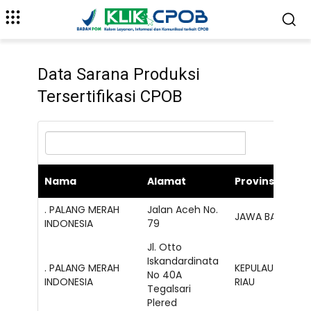
Data Sarana Produksi
Tersertifikasi CPOB
S
Nama
Alamat
Provinsi
. PALANG MERAH
Jalan Aceh No.
JAWA BARAT
INDONESIA
79
Jl. Otto
Iskandardinata
. PALANG MERAH
KEPULAUAN
No 40A
INDONESIA
RIAU
Tegalsari
Plered