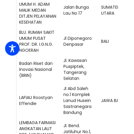
UMUM H. ADAM
Jalan Bunga
SUMATERA
MALIK MEDAN
Lau No 17
UTARA
DITJEN PELAYANAN
KESEHATAN
BLU. RUMAH SAKIT
UMUM PUSAT
Jl Diponegoro
BALI
PROF. DR. I.G.N.G.
Denpasar
NGOERAH
Jl. Kawasan
Badan Riset dan
Puspiptek,
Inovasi Nasional
Tangerang
(BRIN)
Selatan
Jl Abd Saleh
no.1 Komplek
LAFIAU Roostyan
Lanud Husein
JAWA BARAT
Effendie
Sastranegara
Bandung
LEMBAGA FARMASI
Jl. Bend.
ANGKATAN LAUT
Jatiluhur No.1,