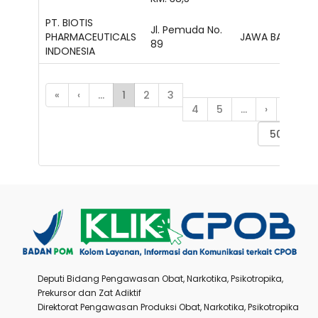
PT. BIOTIS
Jl. Pemuda No.
PHARMACEUTICALS
JAWA BARAT
89
INDONESIA
«
‹
...
1
2
3
4
5
...
›
»
Deputi Bidang Pengawasan Obat, Narkotika, Psikotropika,
Prekursor dan Zat Adiktif
Direktorat Pengawasan Produksi Obat, Narkotika, Psikotropika