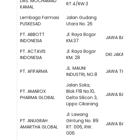
DRS. MOCHAMAD
RT.4/RW.3
KAMAL
Lembaga Farmasi
Jalan Gudang
PUSKESAD
Utara No. 26
PT. ABBOTT
Jl. Raya Bogor
JAWA BARAT
INDONESIA
KM.37
PT. ACTAVIS
Jl. Raya Bogor
DKI JAKARTA
INDONESIA
KM. 28
JL. MAUNI
PT. AFIFARMA
JAWA TIMUR
INDUSTRI, NO.8
Jalan Soka,
PT. AMAROX
Blok F18 No.10,
JAWA BARAT
PHARMA GLOBAL
Delta Silicon 3,
Lippo Cikarang
Jl. Lawang
PT. ANUGRAH
Gintung No. 89
JAWA BARAT
AMARTHA GLOBAL
RT. 006, RW.
006