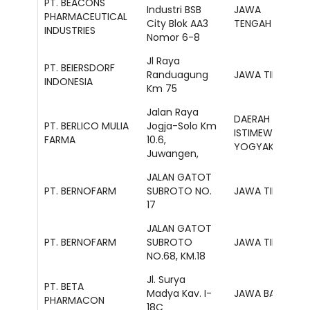
PT. BEACONS
Industri BSB
JAWA
PHARMACEUTICAL
City Blok AA3
TENGAH
INDUSTRIES
Nomor 6-8
Jl Raya
PT. BEIERSDORF
Randuagung
JAWA TIMUR
INDONESIA
Km 75
Jalan Raya
DAERAH
PT. BERLICO MULIA
Jogja-Solo Km
ISTIMEWA
FARMA
10.6,
YOGYAKARTA
Juwangen,
JALAN GATOT
PT. BERNOFARM
SUBROTO NO.
JAWA TIMUR
17
JALAN GATOT
PT. BERNOFARM
SUBROTO
JAWA TIMUR
NO.68, KM.18
Jl. Surya
PT. BETA
Madya Kav. I-
JAWA BARAT
PHARMACON
18C