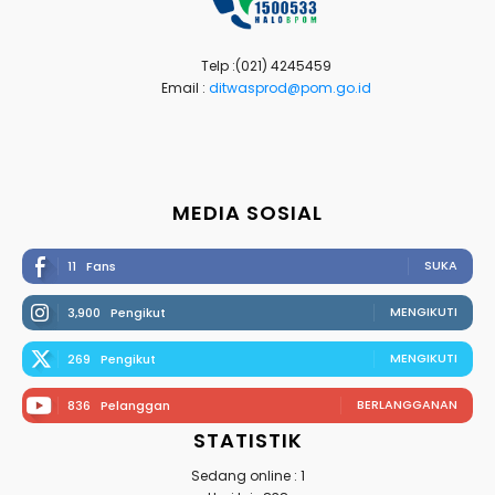
Telp :(021) 4245459
Email :
ditwasprod@pom.go.id
MEDIA SOSIAL
SUKA
11
Fans
MENGIKUTI
3,900
Pengikut
MENGIKUTI
269
Pengikut
BERLANGGANAN
836
Pelanggan
STATISTIK
Sedang online : 1