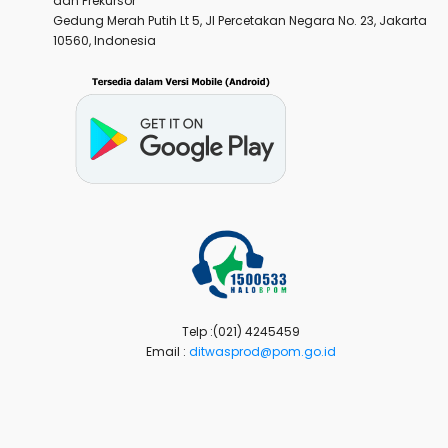
dan Prekursor
Gedung Merah Putih Lt 5, Jl Percetakan Negara No. 23, Jakarta
10560, Indonesia
Telp :(021) 4245459
Email :
ditwasprod@pom.go.id