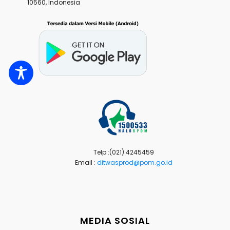
10560, Indonesia
Telp :(021) 4245459
Email :
ditwasprod@pom.go.id
MEDIA SOSIAL