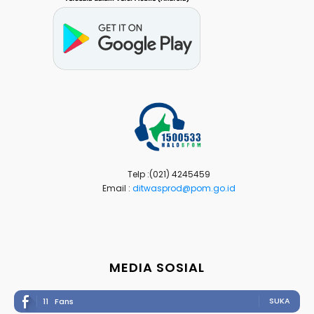
Telp :(021) 4245459
Email :
ditwasprod@pom.go.id
MEDIA SOSIAL
SUKA
11
Fans