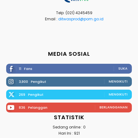
Telp :(021) 4245459
Email :
ditwasprod@pom.go.id
MEDIA SOSIAL
SUKA
11
Fans
MENGIKUTI
3,900
Pengikut
MENGIKUTI
269
Pengikut
BERLANGGANAN
836
Pelanggan
STATISTIK
Sedang online : 0
Hari Ini : 921