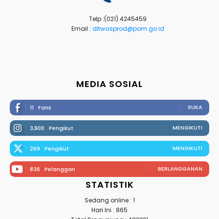
Telp :(021) 4245459
Email :
ditwasprod@pom.go.id
MEDIA SOSIAL
SUKA
11
Fans
MENGIKUTI
3,900
Pengikut
MENGIKUTI
269
Pengikut
BERLANGGANAN
836
Pelanggan
STATISTIK
Sedang online : 1
Hari Ini : 865