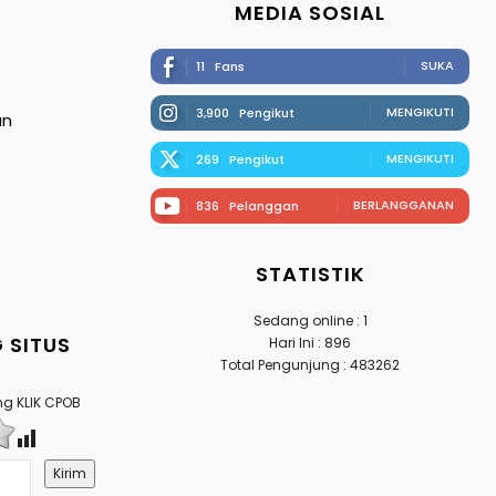
MEDIA SOSIAL
SUKA
11
Fans
MENGIKUTI
3,900
Pengikut
an
MENGIKUTI
269
Pengikut
BERLANGGANAN
836
Pelanggan
STATISTIK
Sedang online : 1
 SITUS
Hari Ini : 896
Total Pengunjung : 483262
g KLIK CPOB
Kirim