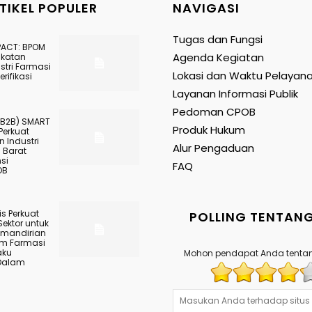
TIKEL POPULER
NAVIGASI
Tugas dan Fungsi
PACT: BPOM
Agenda Kegiatan
gkatan
stri Farmasi
Lokasi dan Waktu Pelayan
rifikasi
Layanan Informasi Publik
Pedoman CPOB
(B2B) SMART
Produk Hukum
Perkuat
 Industri
Alur Pengaduan
 Barat
nsi
FAQ
OB
s Perkuat
POLLING TENTANG
Sektor untuk
mandirian
am Farmasi
aku
Mohon pendapat Anda tentan
Dalam