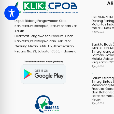
AR
Agenda Kegiatan
B2B SMART IM
Dorong Penin
Deputi Bidang Pengawasan Obat,
Maturitas Indu
Narkotika, Psikotropika, Prekursor dan Zat
melalui Desk Ve
Adiktif
7 July 2026
Direktorat Pengawasan Produksi Obat,
Narkotika, Psikotropika dan Prekursor
Agenda Kegiatan
Back to Back 
Gedung Merah Putih Lt 5, Jl Percetakan
IMPACT: BPOM 
Negara No. 23, Jakarta 10560, Indonesia
Sinergi dengan
Farmasi Jawa
Melalui Asiste
Regulatori CP
3 July 2026
Agenda Kegiatan
Forum Strategi
Sinergi Lintas 
Mendorong Ke
Produksi Gar
dan Bahan B
Parasetamol 
Negeri
3 July 2026