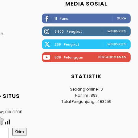
MEDIA SOSIAL
SUKA
11
Fans
MENGIKUTI
3,900
Pengikut
an
MENGIKUTI
269
Pengikut
BERLANGGANAN
836
Pelanggan
STATISTIK
Sedang online : 0
 SITUS
Hari Ini : 893
Total Pengunjung : 483259
g KLIK CPOB
Kirim