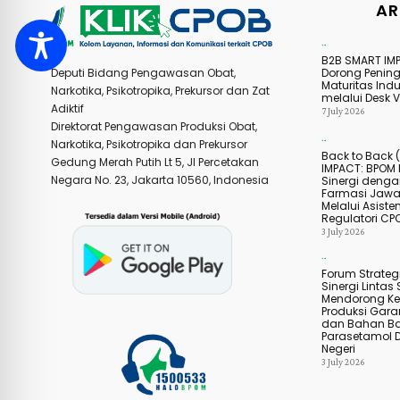
AR
Agenda Kegiatan
B2B SMART IM
Dorong Penin
Deputi Bidang Pengawasan Obat,
Maturitas Indu
Narkotika, Psikotropika, Prekursor dan Zat
melalui Desk Ve
Adiktif
7 July 2026
Direktorat Pengawasan Produksi Obat,
Narkotika, Psikotropika dan Prekursor
Agenda Kegiatan
Back to Back 
Gedung Merah Putih Lt 5, Jl Percetakan
IMPACT: BPOM 
Negara No. 23, Jakarta 10560, Indonesia
Sinergi dengan
Farmasi Jawa
Melalui Asiste
Regulatori CP
3 July 2026
Agenda Kegiatan
Forum Strategi
Sinergi Lintas 
Mendorong Ke
Produksi Gar
dan Bahan B
Parasetamol 
Negeri
3 July 2026