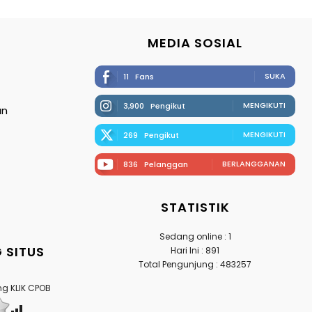
MEDIA SOSIAL
SUKA
11
Fans
MENGIKUTI
3,900
Pengikut
an
MENGIKUTI
269
Pengikut
BERLANGGANAN
836
Pelanggan
STATISTIK
Sedang online : 1
 SITUS
Hari Ini : 891
Total Pengunjung : 483257
g KLIK CPOB