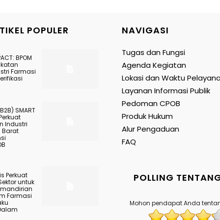
TIKEL POPULER
NAVIGASI
Tugas dan Fungsi
PACT: BPOM
Agenda Kegiatan
gkatan
stri Farmasi
Lokasi dan Waktu Pelayan
rifikasi
Layanan Informasi Publik
Pedoman CPOB
(B2B) SMART
Produk Hukum
Perkuat
 Industri
Alur Pengaduan
 Barat
nsi
FAQ
OB
s Perkuat
POLLING TENTANG
Sektor untuk
mandirian
am Farmasi
aku
Mohon pendapat Anda tentan
Dalam