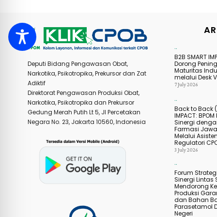
AR
Agenda Kegiatan
B2B SMART IM
Dorong Penin
Deputi Bidang Pengawasan Obat,
Maturitas Indu
Narkotika, Psikotropika, Prekursor dan Zat
melalui Desk Ve
Adiktif
7 July 2026
Direktorat Pengawasan Produksi Obat,
Narkotika, Psikotropika dan Prekursor
Agenda Kegiatan
Back to Back 
Gedung Merah Putih Lt 5, Jl Percetakan
IMPACT: BPOM 
Negara No. 23, Jakarta 10560, Indonesia
Sinergi dengan
Farmasi Jawa
Melalui Asiste
Regulatori CP
3 July 2026
Agenda Kegiatan
Forum Strategi
Sinergi Lintas 
Mendorong Ke
Produksi Gar
dan Bahan B
Parasetamol 
Negeri