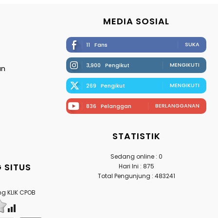
MEDIA SOSIAL
SUKA
11
Fans
MENGIKUTI
3,900
Pengikut
an
MENGIKUTI
269
Pengikut
BERLANGGANAN
836
Pelanggan
STATISTIK
Sedang online : 0
 SITUS
Hari Ini : 875
Total Pengunjung : 483241
g KLIK CPOB