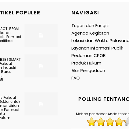
TIKEL POPULER
NAVIGASI
Tugas dan Fungsi
PACT: BPOM
Agenda Kegiatan
gkatan
stri Farmasi
Lokasi dan Waktu Pelayan
rifikasi
Layanan Informasi Publik
Pedoman CPOB
(B2B) SMART
Produk Hukum
Perkuat
 Industri
Alur Pengaduan
 Barat
nsi
FAQ
OB
s Perkuat
POLLING TENTANG
Sektor untuk
mandirian
am Farmasi
aku
Mohon pendapat Anda tentan
Dalam