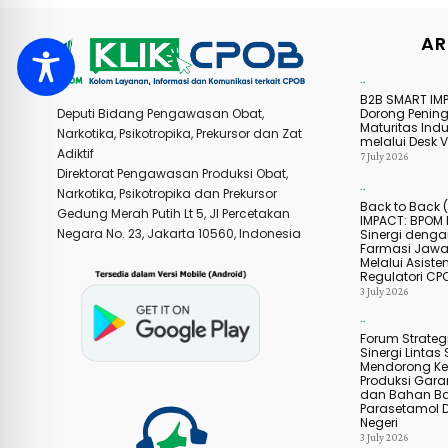
AR
Agenda Kegiatan
B2B SMART IM
Dorong Penin
Deputi Bidang Pengawasan Obat,
Maturitas Indu
Narkotika, Psikotropika, Prekursor dan Zat
melalui Desk Ve
Adiktif
7 July 2026
Direktorat Pengawasan Produksi Obat,
Narkotika, Psikotropika dan Prekursor
Agenda Kegiatan
Back to Back 
Gedung Merah Putih Lt 5, Jl Percetakan
IMPACT: BPOM 
Negara No. 23, Jakarta 10560, Indonesia
Sinergi dengan
Farmasi Jawa
Melalui Asiste
Regulatori CP
3 July 2026
Agenda Kegiatan
Forum Strategi
Sinergi Lintas 
Mendorong Ke
Produksi Gar
dan Bahan B
Parasetamol 
Negeri
3 July 2026