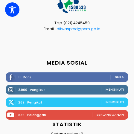
Telp :(021) 4245459
Email :
ditwasprod@pom.go.id
MEDIA SOSIAL
SUKA
11
Fans
MENGIKUTI
3,900
Pengikut
MENGIKUTI
269
Pengikut
BERLANGGANAN
836
Pelanggan
STATISTIK
Sedang online : 0