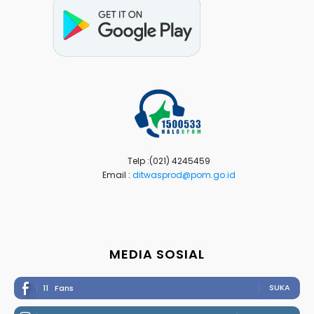
Telp :(021) 4245459
Email :
ditwasprod@pom.go.id
MEDIA SOSIAL
SUKA
11
Fans