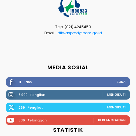
Telp :(021) 4245459
Email :
ditwasprod@pom.go.id
MEDIA SOSIAL
SUKA
11
Fans
MENGIKUTI
3,900
Pengikut
MENGIKUTI
269
Pengikut
BERLANGGANAN
836
Pelanggan
STATISTIK