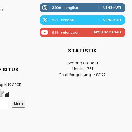
MENGIKUTI
3,900
Pengikut
an
MENGIKUTI
269
Pengikut
BERLANGGANAN
836
Pelanggan
STATISTIK
Sedang online : 1
 SITUS
Hari Ini : 761
Total Pengunjung : 483127
g KLIK CPOB
Kirim