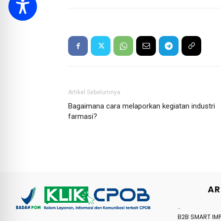
Artikel Sebelumnya
Bagaimana cara melaporkan kegiatan industri
farmasi?
AR
Agenda Kegiatan
B2B SMART IM