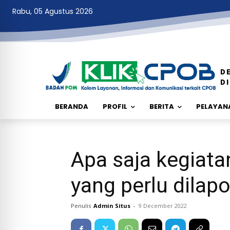
Rabu, 05 Agustus 2026
D
D
BERANDA
PROFIL
BERITA
PELAYANA
Apa saja kegiata
yang perlu dilap
Penulis
Admin Situs
-
9 December 2022