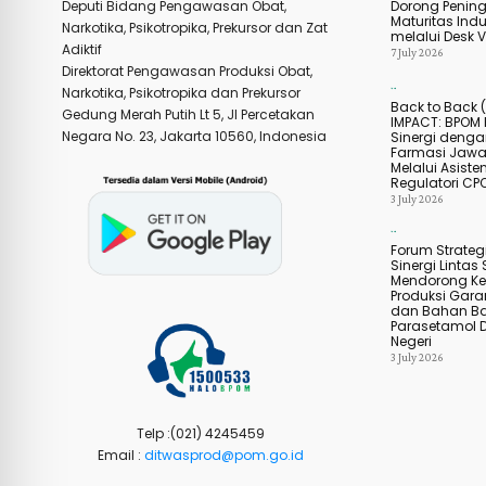
Dorong Penin
Deputi Bidang Pengawasan Obat,
Maturitas Indu
Narkotika, Psikotropika, Prekursor dan Zat
melalui Desk Ve
Adiktif
7 July 2026
Direktorat Pengawasan Produksi Obat,
Narkotika, Psikotropika dan Prekursor
Agenda Kegiatan
Back to Back 
Gedung Merah Putih Lt 5, Jl Percetakan
IMPACT: BPOM 
Negara No. 23, Jakarta 10560, Indonesia
Sinergi dengan
Farmasi Jawa
Melalui Asiste
Regulatori CP
3 July 2026
Agenda Kegiatan
Forum Strategi
Sinergi Lintas 
Mendorong Ke
Produksi Gar
dan Bahan B
Parasetamol 
Negeri
3 July 2026
Telp :(021) 4245459
Email :
ditwasprod@pom.go.id