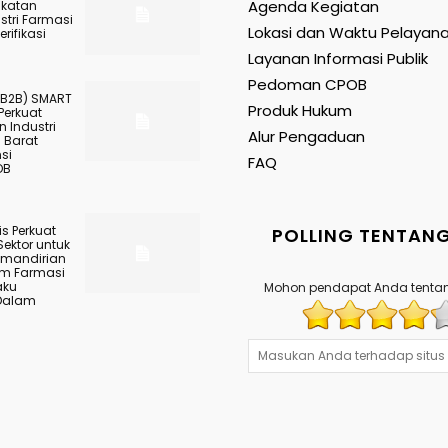
Agenda Kegiatan
gkatan
stri Farmasi
Lokasi dan Waktu Pelayan
rifikasi
Layanan Informasi Publik
Pedoman CPOB
(B2B) SMART
Produk Hukum
Perkuat
 Industri
Alur Pengaduan
 Barat
nsi
FAQ
OB
s Perkuat
POLLING TENTANG
Sektor untuk
mandirian
am Farmasi
aku
Mohon pendapat Anda tentan
Dalam