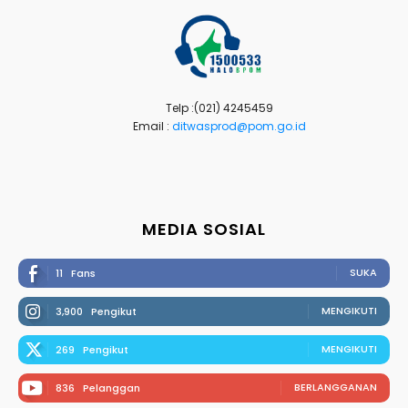
Telp :(021) 4245459
Email :
ditwasprod@pom.go.id
MEDIA SOSIAL
SUKA
11
Fans
MENGIKUTI
3,900
Pengikut
MENGIKUTI
269
Pengikut
BERLANGGANAN
836
Pelanggan